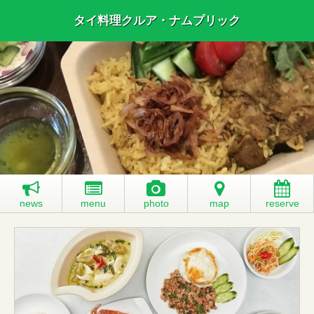
タイ料理クルア・ナムプリック
news
menu
photo
map
reserve