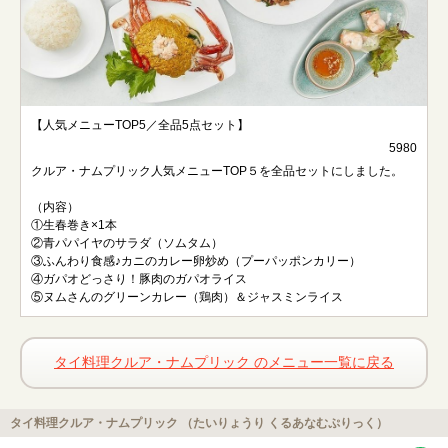
【人気メニューTOP5／全品5点セット】
5980
クルア・ナムプリック人気メニューTOP５を全品セットにしました。
（内容）
①生春巻き×1本
②青パパイヤのサラダ（ソムタム）
③ふんわり食感♪カニのカレー卵炒め（プーパッポンカリー）
④ガパオどっさり！豚肉のガパオライス
⑤ヌムさんのグリーンカレー（鶏肉）＆ジャスミンライス
タイ料理クルア・ナムプリック のメニュー一覧に戻る
タイ料理クルア・ナムプリック （たいりょうり くるあなむぷりっく）