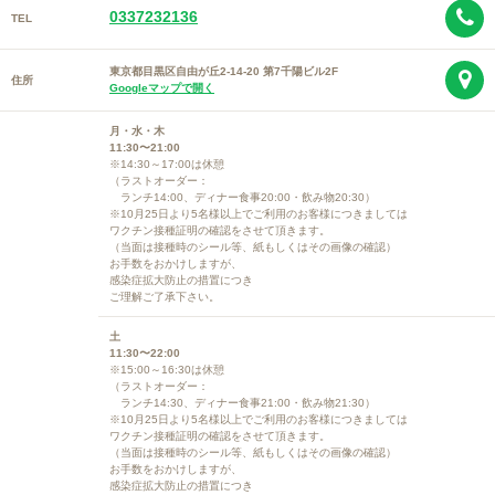
0337232136
TEL
東京都目黒区自由が丘2-14-20 第7千陽ビル2F
住所
Googleマップで開く
月・水・木
11:30〜21:00
※14:30～17:00は休憩
（ラストオーダー：
ランチ14:00、ディナー食事20:00・飲み物20:30）
※10月25日より5名様以上でご利用のお客様につきましては
ワクチン接種証明の確認をさせて頂きます。
（当面は接種時のシール等、紙もしくはその画像の確認）
お手数をおかけしますが、
感染症拡大防止の措置につき
ご理解ご了承下さい。
土
11:30〜22:00
※15:00～16:30は休憩
（ラストオーダー：
ランチ14:30、ディナー食事21:00・飲み物21:30）
※10月25日より5名様以上でご利用のお客様につきましては
ワクチン接種証明の確認をさせて頂きます。
（当面は接種時のシール等、紙もしくはその画像の確認）
お手数をおかけしますが、
感染症拡大防止の措置につき