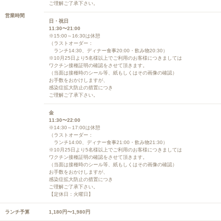
ご理解ご了承下さい。
営業時間
日・祝日
11:30〜21:00
※15:00～16:30は休憩
（ラストオーダー：
ランチ14:30、ディナー食事20:00・飲み物20:30）
※10月25日より5名様以上でご利用のお客様につきましては
ワクチン接種証明の確認をさせて頂きます。
（当面は接種時のシール等、紙もしくはその画像の確認）
お手数をおかけしますが、
感染症拡大防止の措置につき
ご理解ご了承下さい。
金
11:30〜22:00
※14:30～17:00は休憩
（ラストオーダー：
ランチ14:00、ディナー食事21:00・飲み物21:30）
※10月25日より5名様以上でご利用のお客様につきましては
ワクチン接種証明の確認をさせて頂きます。
（当面は接種時のシール等、紙もしくはその画像の確認）
お手数をおかけしますが、
感染症拡大防止の措置につき
ご理解ご了承下さい。
【定休日：火曜日】
ランチ予算
1,180円〜1,980円